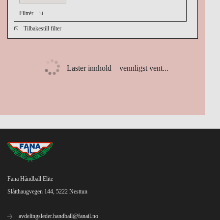
Filtrér
Tilbakestill filter
Laster innhold – vennligst vent...
Fana Håndball Elite
Slåtthaugvegen 144, 5222 Nesttun
avdelingsleder.handball@fanail.no