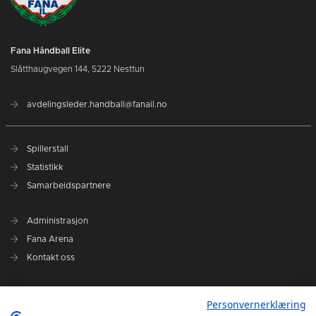
Fana Håndball Elite
Slåtthaugvegen 144, 5222 Nesttun
avdelingsleder.handball@fanail.no
Spillerstall
Statistikk
Samarbeidspartnere
Administrasjon
Fana Arena
Kontakt oss
Elite Camp 2024
Personvernerklæring